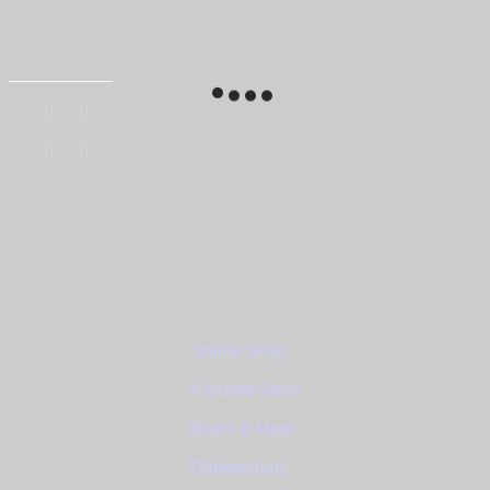
Author
Author
name
Share
Online Shop
Konzept Store
Bistro & Meer
Datenschutz