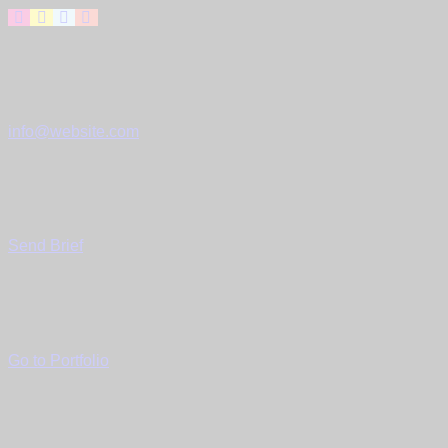
Have a Project?
info@website.com
Want to Work with Us?
Send Brief
Want to See More?
Go to Portfolio
Bistro & Meer 5
1. Februar 2024