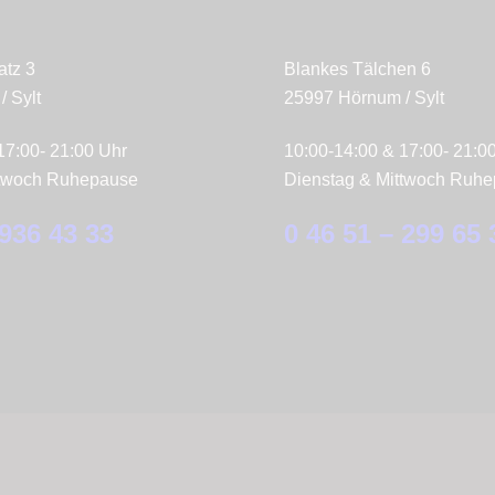
r
Konzept Store
tz 3
Blankes Tälchen 6
 Sylt
25997 Hörnum / Sylt
17:00- 21:00 Uhr
10:00-14:00 & 17:00- 21:0
ttwoch Ruhepause
Dienstag & Mittwoch Ruh
 936 43 33
0 46 51 – 299 65 