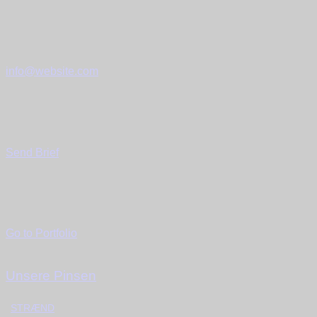
Have a Project?
info@website.com
Want to Work with Us?
Send Brief
Want to See More?
Go to Portfolio
Unsere Pinsen
STRÆND